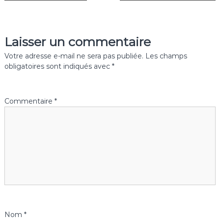
a
v
Laisser un commentaire
i
Votre adresse e-mail ne sera pas publiée.
Les champs
obligatoires sont indiqués avec
*
g
a
Commentaire
*
t
i
o
n
d
Nom
*