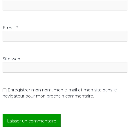
e
l
E-mail
*
’
a
Site web
r
t
i
Enregistrer mon nom, mon e-mail et mon site dans le
navigateur pour mon prochain commentaire.
c
l
e